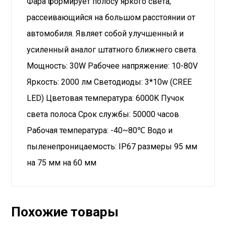
Фара формирует полосу яркого света,
y
e
e
r
рассеивающийся на большом расстоянии от
f
автомобиля. Являет собой улучшенный и
u
усиленный аналог штатного ближнего света.
l
Мощность: 30W Рабочее напряжение: 10-80V
l
Яркость: 2000 лм Светодиоды: 3*10w (CREE
s
c
LED) Цветовая температура: 6000K Пучок
r
света полоса Срок службы: 50000 часов
e
Рабочая температура: -40~80℃ Водо и
e
пыленепроницаемость: IP67 размеры 95 мм
n
на 75 мм на 60 мм
Похожие товары