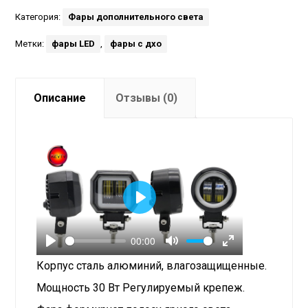
Категория:
Фары дополнительного света
Метки:
фары LED
,
фары с дхо
Описание
Отзывы (0)
P
l
00:00
a
P
M
E
Корпус сталь алюминий, влагозащищенные.
y
l
u
n
Мощность 30 Вт Регулируемый крепеж.
a
t
t